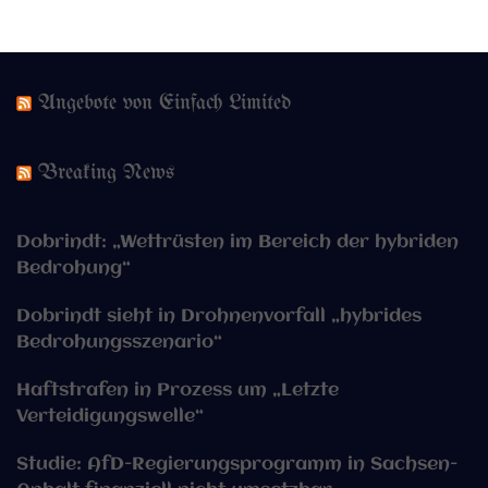
Angebote von Einfach Limited
Breaking News
Dobrindt: „Wettrüsten im Bereich der hybriden
Bedrohung“
Dobrindt sieht in Drohnenvorfall „hybrides
Bedrohungsszenario“
Haftstrafen in Prozess um „Letzte
Verteidigungswelle“
Studie: AfD-Regierungsprogramm in Sachsen-