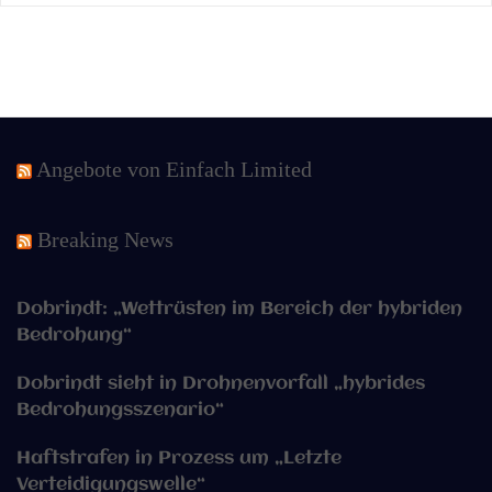
Angebote von Einfach Limited
Breaking News
Dobrindt: „Wettrüsten im Bereich der hybriden
Bedrohung“
Dobrindt sieht in Drohnenvorfall „hybrides
Bedrohungsszenario“
Haftstrafen in Prozess um „Letzte
Verteidigungswelle“