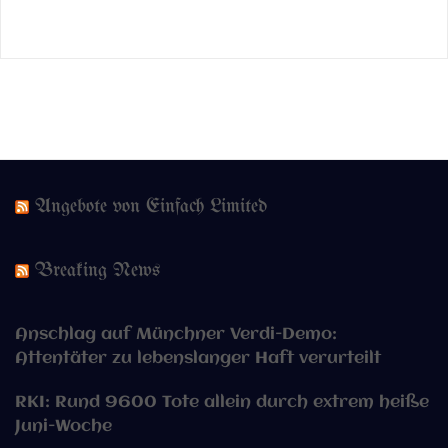
Angebote von Einfach Limited
Breaking News
Anschlag auf Münchner Verdi-Demo:
Attentäter zu lebenslanger Haft verurteilt
RKI: Rund 9600 Tote allein durch extrem heiße
Juni-Woche